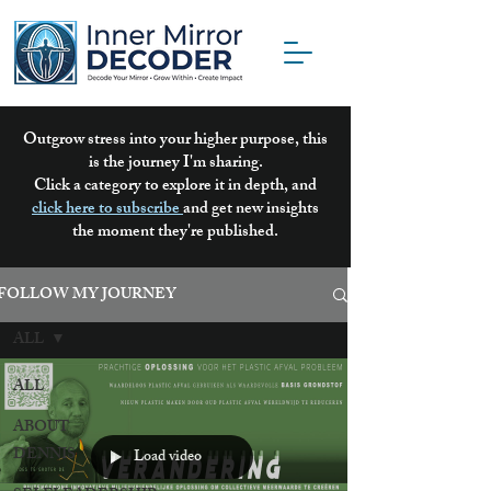
Outgrow stress into your higher purpose, this
is the journey I'm sharing.
Click a category to explore it in depth, and
click here to subscribe
and get new insights
the moment they're published.
FOLLOW MY JOURNEY
ALL
ALL
ABOUT
DENNIS
Load video