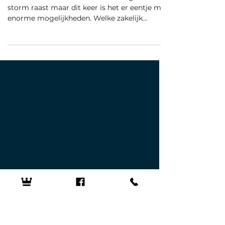
SELFLEADERSHIP
Mijn zakelijk carrière startte toen ik 20
jaar was
Velen merken dat er een nieuwe digitale
storm raast maar dit keer is het er eentje met
enorme mogelijkheden. Welke zakelijk
opportuniteiten liggen er op ons te wachten?
Het traditionele verdwijnt en het digitale
verschijnt. Er raast een tsunami aan winnaars
: Een WIN voor klanten, een WIN voor
handelaars en een WIN voor personen die
begrijpen wat er aan de hand is. Krijg wat
zakelijk inzicht via deze quiz Betaalsystemen
maakte mensen steeds armer maar
binnenkort wellicht ri