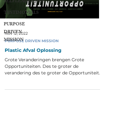
SELFLEADERSHIP
TESTIMONIALS
PURPOSE
DRIVEN
Nov 12, 2022
MISSION
PURPOSE DRIVEN MISSION
Plastic Afval Oplossing
Grote Veranderingen brengen Grote
Opportuniteiten. Des te groter de
verandering des te groter de Opportuniteit.
Vasthouden aan het...