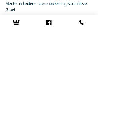
Mentor in Leiderschapsontwikkeling & Intuïtieve 
Groei
Boek jouw introductiesessie
SELFLEADERSHIP
Recent Posts
See All