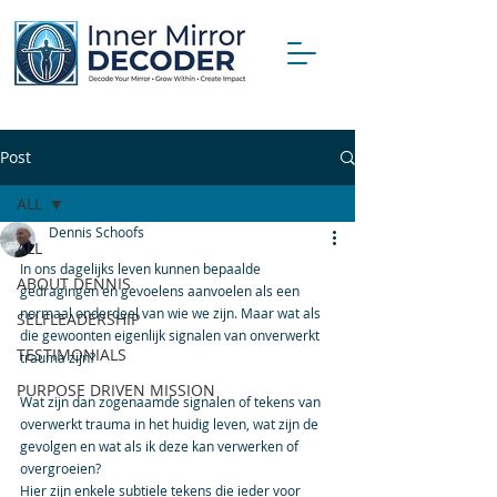
Post
ALL
Dennis Schoofs
ALL
In ons dagelijks leven kunnen bepaalde 
ABOUT DENNIS
gedragingen en gevoelens aanvoelen als een 
normaal onderdeel van wie we zijn. Maar wat als 
SELFLEADERSHIP
die gewoonten eigenlijk signalen van onverwerkt 
TESTIMONIALS
trauma zijn? 
PURPOSE DRIVEN MISSION
Wat zijn dan zogenaamde signalen of tekens van 
overwerkt trauma in het huidig leven, wat zijn de 
gevolgen en wat als ik deze kan verwerken of 
overgroeien?
Hier zijn enkele subtiele tekens die ieder voor 