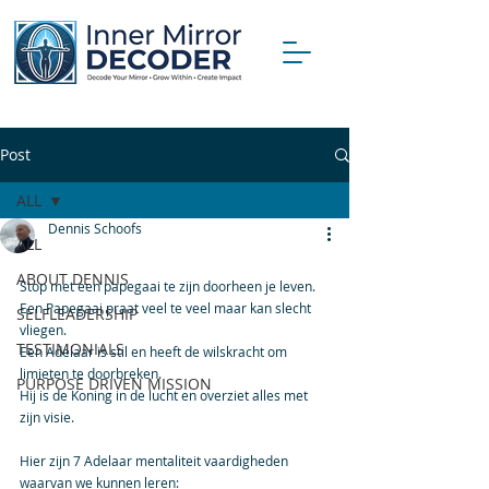
Post
ALL
Dennis Schoofs
ALL
ABOUT DENNIS
Stop met een papegaai te zijn doorheen je leven.
Een Papegaai praat veel te veel maar kan slecht 
SELFLEADERSHIP
vliegen.
TESTIMONIALS
Een Adelaar is stil en heeft de wilskracht om 
limieten te doorbreken.
PURPOSE DRIVEN MISSION
Hij is de Koning in de lucht en overziet alles met 
zijn visie. 
Hier zijn 7 Adelaar mentaliteit vaardigheden 
waarvan we kunnen leren: