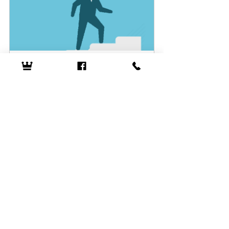
Intro Groeisessie
90
Book Now
SELFLEADERSHIP
Recent Posts
See All