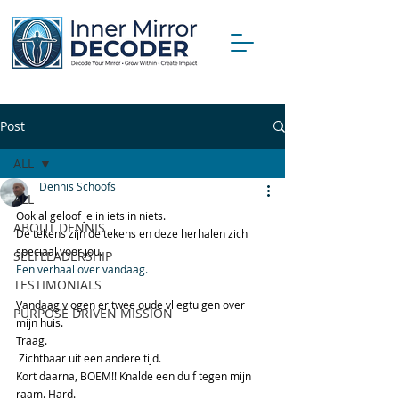
Post
ALL
Dennis Schoofs
ALL
Ook al geloof je in iets in niets. 
ABOUT DENNIS
De tekens zijn de tekens en deze herhalen zich 
speciaal voor jou.
SELFLEADERSHIP
Een verhaal over vandaag.
TESTIMONIALS
Vandaag vlogen er twee oude vliegtuigen over 
PURPOSE DRIVEN MISSION
mijn huis. 
Traag.
 Zichtbaar uit een andere tijd. 
Kort daarna, BOEM!! Knalde een duif tegen mijn 
raam. Hard. 