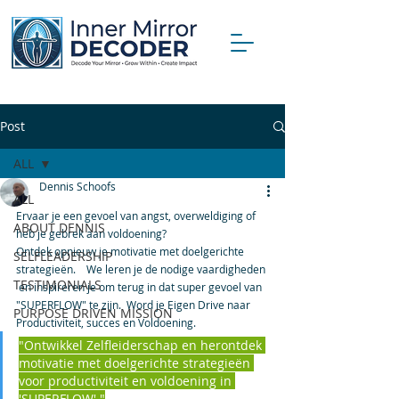
Post
ALL
Dennis Schoofs
ALL
Ervaar je een gevoel van angst, overweldiging of 
ABOUT DENNIS
heb je gebrek aan voldoening? 
Ontdek opnieuw je motivatie met doelgerichte 
SELFLEADERSHIP
strategieën.    We leren je de nodige vaardigheden 
TESTIMONIALS
 en inspireren je om terug in dat super gevoel van 
"SUPERFLOW" te zijn.  Word je Eigen Drive naar 
PURPOSE DRIVEN MISSION
Productiviteit, succes en Voldoening.
"Ontwikkel Zelfleiderschap en herontdek 
motivatie met doelgerichte strategieën 
voor productiviteit en voldoening in 
'SUPERFLOW'."