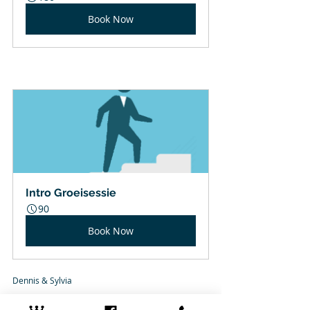
Book Now
Intro Groeisessie
90
Book Now
Dennis & Sylvia 
#energieboost
#motivatie
#inspiratie