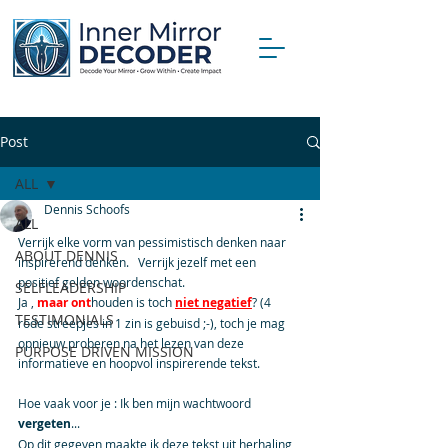
Post
ALL
Dennis Schoofs
ALL
Verrijk elke vorm van pessimistisch denken naar 
ABOUT DENNIS
inspirerend denken.   Verrijk jezelf met een 
positief gelden woordenschat. 
SELFLEADERSHIP
Ja , 
maar ont
houden is toch 
niet negatief
? (4 
TESTIMONIALS
rode streepjes in 1 zin is gebuisd ;-), toch je mag 
opnieuw proberen na het lezen van deze 
PURPOSE DRIVEN MISSION
informatieve en hoopvol inspirerende tekst.
Hoe vaak voor je : Ik ben mijn wachtwoord 
vergeten
...
Op dit gegeven maakte ik deze tekst uit herhaling 