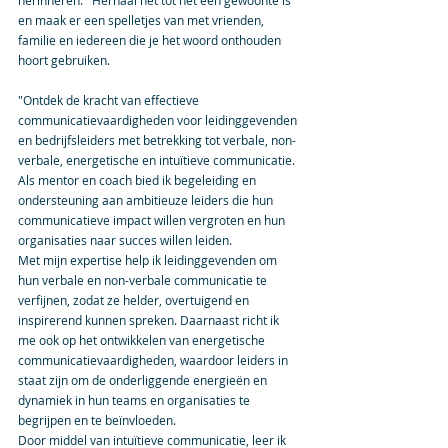
herinneren.   Herhaal het tot het een gewoonte is 
en maak er een spelletjes van met vrienden, 
familie en iedereen die je het woord onthouden 
hoort gebruiken.    
"Ontdek de kracht van effectieve 
communicatievaardigheden voor leidinggevenden 
en bedrijfsleiders met betrekking tot verbale, non-
verbale, energetische en intuïtieve communicatie. 
Als mentor en coach bied ik begeleiding en 
ondersteuning aan ambitieuze leiders die hun 
communicatieve impact willen vergroten en hun 
organisaties naar succes willen leiden.
Met mijn expertise help ik leidinggevenden om 
hun verbale en non-verbale communicatie te 
verfijnen, zodat ze helder, overtuigend en 
inspirerend kunnen spreken. Daarnaast richt ik 
me ook op het ontwikkelen van energetische 
communicatievaardigheden, waardoor leiders in 
staat zijn om de onderliggende energieën en 
dynamiek in hun teams en organisaties te 
begrijpen en te beïnvloeden.
Door middel van intuïtieve communicatie, leer ik 