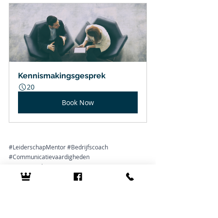
Kennismakingsgesprek
20
Book Now
#LeiderschapMentor
#Bedrijfscoach
#Communicatievaardigheden
#EnergetischeCommunicatie
#IntuïtieveLeiderschap
#VerbaalNonVerbaal
#EnergiekeLeiders
#IntuïtieveCommunicatie
#Leiderschapsontwikkeling
#Bedrijfsadvies
#MentorVoorBedrijfsleiders
#CommunicatieCoaching