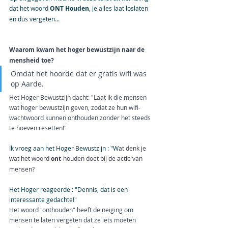
dat het woord 
ONT Houden
, je alles laat loslaten 
en dus vergeten...
Waarom kwam het hoger bewustzijn naar de 
mensheid toe?
Omdat het hoorde dat er gratis wifi was 
op Aarde.
Het Hoger Bewustzijn dacht: "Laat ik die mensen 
wat hoger bewustzijn geven, zodat ze hun wifi-
wachtwoord kunnen onthouden zonder het steeds 
te hoeven resetten!"
Ik vroeg aan het Hoger Bewustzijn : "W
at denk je 
wat het woord 
ont
-houden doet bij de actie van 
mensen?
Het Hoger reageerde : "Dennis, dat is een 
interessante gedachte!" 
Het woord "onthouden" heeft de neiging om 
mensen te laten vergeten dat ze iets moeten 