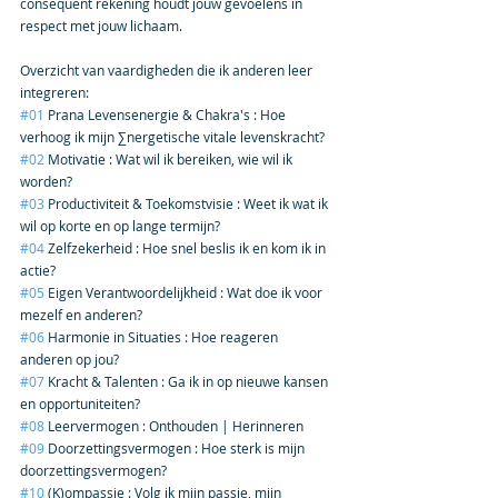
consequent rekening houdt jouw gevoelens in 
respect met jouw lichaam.  
Overzicht van vaardigheden die ik anderen leer 
integreren:
#01
 Prana Levensenergie & Chakra's : Hoe 
verhoog ik mijn ∑nergetische vitale levenskracht?
#02
 Motivatie : Wat wil ik bereiken, wie wil ik 
worden?
#03
 Productiviteit & Toekomstvisie : Weet ik wat ik 
wil op korte en op lange termijn?
#04
 Zelfzekerheid : Hoe snel beslis ik en kom ik in 
actie?
#05
 Eigen Verantwoordelijkheid : Wat doe ik voor 
mezelf en anderen?
#06
 Harmonie in Situaties : Hoe reageren 
anderen op jou?
#07
 Kracht & Talenten : Ga ik in op nieuwe kansen 
en opportuniteiten?
#08
 Leervermogen : Onthouden | Herinneren
#09
 Doorzettingsvermogen : Hoe sterk is mijn 
doorzettingsvermogen?
#10
 (K)ompassie : Volg ik mijn passie, mijn 