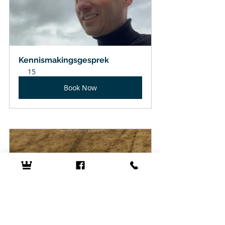
Kennismakingsgesprek
15
Book Now
Introductiesessie "Zen 
Moment"