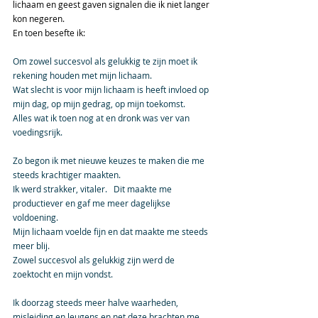
lichaam en geest gaven signalen die ik niet langer 
kon negeren. 
En toen besefte ik: 
Om zowel succesvol als gelukkig te zijn moet ik 
rekening houden met mijn lichaam.
Wat slecht is voor mijn lichaam is heeft invloed op 
mijn dag, op mijn gedrag, op mijn toekomst.
Alles wat ik toen nog at en dronk was ver van 
voedingsrijk.
Zo begon ik met nieuwe keuzes te maken die me 
steeds krachtiger maakten.
Ik werd strakker, vitaler.   Dit maakte me 
productiever en gaf me meer dagelijkse 
voldoening.  
Mijn lichaam voelde fijn en dat maakte me steeds 
meer blij.  
Zowel succesvol als gelukkig zijn werd de 
zoektocht en mijn vondst.
Ik doorzag steeds meer halve waarheden, 
misleiding en leugens en net deze brachten me 