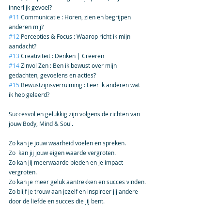
innerlijk gevoel?
#11
 Communicatie : Horen, zien en begrijpen 
anderen mij?
#12
 Percepties & Focus : Waarop richt ik mijn 
aandacht? 
#13
 Creativiteit : Denken | Creëren
#14
 Zinvol Zen : Ben ik bewust over mijn 
gedachten, gevoelens en acties?
#15
 Bewustzijnsverruiming : Leer ik anderen wat 
ik heb geleerd?
Succesvol en gelukkig zijn volgens de richten van 
jouw Body, Mind & Soul.
Zo kan je jouw waarheid voelen en spreken.   
Zo  kan jij jouw eigen waarde vergroten.  
Zo kan jij meerwaarde bieden en je impact 
vergroten.
Zo kan je meer geluk aantrekken en succes vinden.
Zo blijf je trouw aan jezelf en inspireer jij andere 
door de liefde en succes die jij bent.