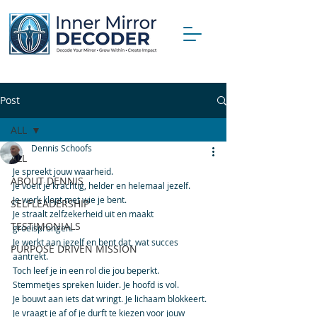
Post
ALL
Dennis Schoofs
ALL
Je spreekt jouw waarheid.
ABOUT DENNIS
Je voelt je krachtig, helder en helemaal jezelf.
Je werk klopt met wie je bent.
SELFLEADERSHIP
Je straalt zelfzekerheid uit en maakt 
TESTIMONIALS
groeisprongen.
Je werkt aan jezelf en bent dat, wat succes 
PURPOSE DRIVEN MISSION
aantrekt.
Toch leef je in een rol die jou beperkt.
Stemmetjes spreken luider. Je hoofd is vol.
Je bouwt aan iets dat wringt. Je lichaam blokkeert.
Je vraagt je af of je durft te kiezen voor jouw 