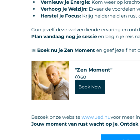
Vernieuw je Energie:
 Kom weer op krachten
Verhoog je Welzijn:
 Ervaar de voordelen v
Herstel je Focus:
 Krijg helderheid en rust 
Gun jezelf deze welverdiende ervaring en ont
Plan vandaag nog je sessie
 en begin je reis n
📅 
Boek nu je Zen Moment
 en geef jezelf het
"Zen Moment"
60
Book Now
Bezoek onze website 
www.ued.nu
voor meer in
Jouw moment van rust wacht op je. Ontdek 