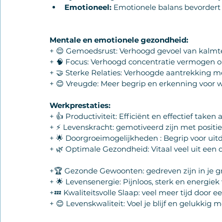
Emotioneel:
 Emotionele balans bevordert i
Mentale en emotionele gezondheid:
+ 😌 Gemoedsrust: Verhoogd gevoel van kalmte 
+ 🧠 Focus: Verhoogd concentratie vermogen om
+ 🤝 Sterke Relaties: Verhoogde aantrekking m
+ 😊 Vreugde: Meer begrip en erkenning voor wi
Werkprestaties:
+ 👍 Productiviteit: Efficiënt en effectief take
+ ⚡️ Levenskracht: gemotiveerd zijn met positie
+ 🌟 Doorgroeimogelijkheden : Begrip voor ui
+ 🌿 Optimale Gezondheid: Vitaal veel uit een 
+🏆 Gezonde Gewoonten: gedreven zijn in je gr
+ 🌟 Levensenergie: Pijnloos, sterk en energiek
+💤 Kwaliteitsvolle Slaap: veel meer tijd door e
+ 😊 Levenskwaliteit: Voel je blijf en gelukkig m