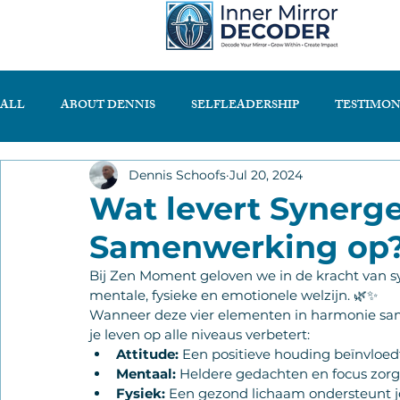
ALL
ABOUT DENNIS
SELFLEADERSHIP
TESTIMON
Dennis Schoofs
Jul 20, 2024
Wat levert Synerg
Samenwerking op
Bij Zen Moment geloven we in de kracht van s
mentale, fysieke en emotionele welzijn. 🌿✨
Wanneer deze vier elementen in harmonie same
je leven op alle niveaus verbetert:
Attitude:
 Een positieve houding beïnvloed
Mentaal:
 Heldere gedachten en focus zorge
Fysiek:
 Een gezond lichaam ondersteunt je en