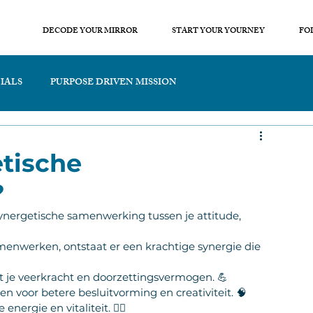
DECODE YOUR MIRROR
START YOUR YOURNEY
FO
IALS
PURPOSE DRIVEN MISSION
etische
?
ynergetische samenwerking tussen je attitude, 
nwerken, ontstaat er een krachtige synergie die 
t je veerkracht en doorzettingsvermogen. 💪
n voor betere besluitvorming en creativiteit. 🧠
ergie en vitaliteit. 🏃‍♀️