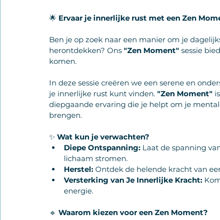
🌟 
Ervaar je innerlijke rust met een Zen Mom
Ben je op zoek naar een manier om je dagelijkse
herontdekken? Ons 
"Zen Moment"
 sessie bie
komen.
In deze sessie creëren we een serene en ond
je innerlijke rust kunt vinden. 
"Zen Moment"
 i
diepgaande ervaring die je helpt om je mentale
brengen.
✨ 
Wat kun je verwachten?
Diepe Ontspanning:
 Laat de spanning van
lichaam stromen.
Herstel:
 Ontdek de helende kracht van een
Versterking van Je Innerlijke Kracht:
 Kom 
energie.
🔹 
Waarom kiezen voor een Zen Moment?