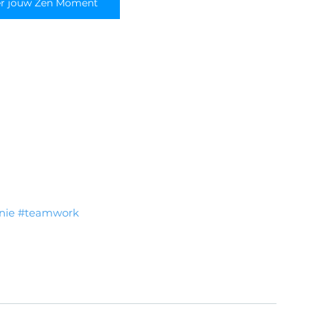
er jouw Zen Moment
nie
#teamwork