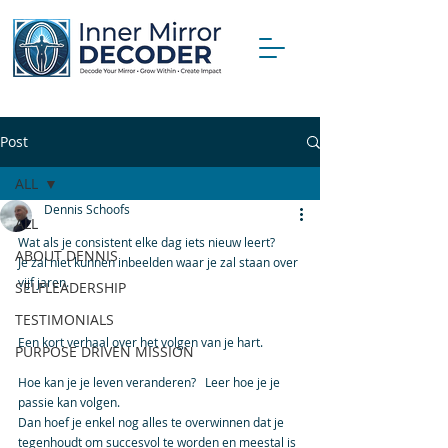
Post
ALL
Dennis Schoofs
ALL
Wat als je consistent elke dag iets nieuw leert?
ABOUT DENNIS
Je zal niet kunnen inbeelden waar je zal staan over 
vijf jaren.
SELFLEADERSHIP
TESTIMONIALS
Een kort verhaal over het volgen van je hart.
PURPOSE DRIVEN MISSION
Hoe kan je je leven veranderen?   Leer hoe je je 
passie kan volgen.
Dan hoef je enkel nog alles te overwinnen dat je 
tegenhoudt om succesvol te worden en meestal is 