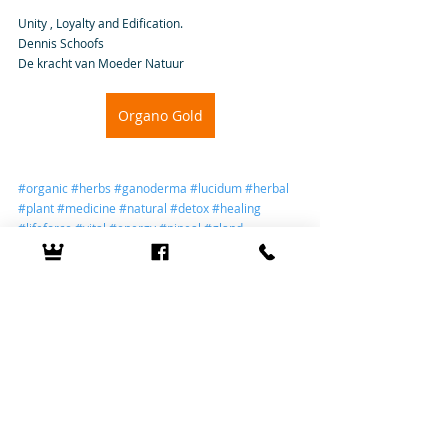
Unity , Loyalty and Edification. 
Dennis Schoofs
De kracht van Moeder Natuur
Organo Gold
#organic
#herbs
#ganoderma
#lucidum
#herbal
#plant
#medicine
#natural
#detox
#healing
#lifeforce
#vital
#energy
#pineal
#gland
ABOUT DENNIS
Recent Posts
See All